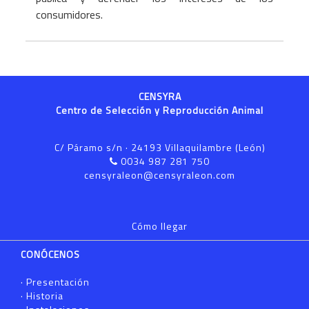
consumidores.
CENSYRA
Centro de Selección y Reproducción Animal
C/ Páramo s/n · 24193 Villaquilambre (León)
0034 987 281 750
censyraleon@censyraleon.com
Cómo llegar
CONÓCENOS
·
Presentación
·
Historia