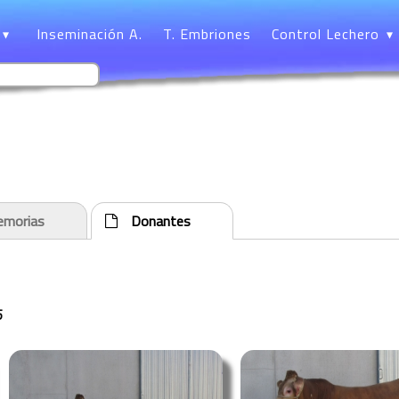
Inseminación A.
T. Embriones
Control Lechero
morias
Donantes
5