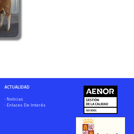
ACTUALIDAD
·
Noticias
·
Enlaces De Interés