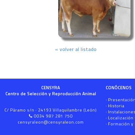
« volver al listado
CENSYRA
CONÓCENOS
Centro de Selección y Reproducción Animal
·
Presentació
·
Historia
C/ Páramo s/n · 24193 Villaquilambre (León)
·
Instalacione
0034 987 281 750
·
Localización
censyraleon@censyraleon.com
·
Formación y 