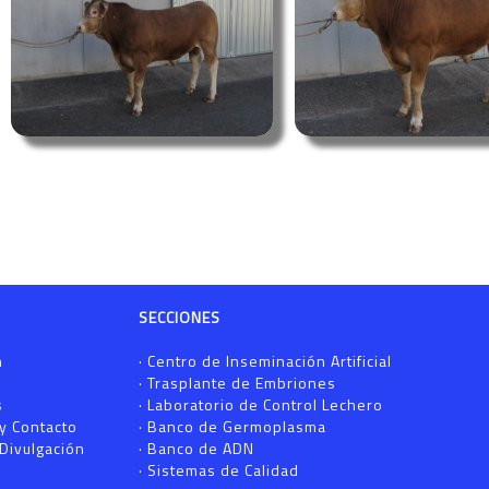
SECCIONES
n
·
Centro de Inseminación Artificial
·
Trasplante de Embriones
s
·
Laboratorio de Control Lechero
 y Contacto
·
Banco de Germoplasma
Divulgación
·
Banco de ADN
·
Sistemas de Calidad