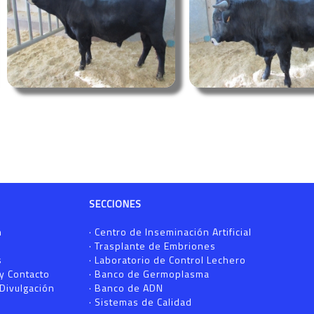
SECCIONES
n
·
Centro de Inseminación Artificial
·
Trasplante de Embriones
s
·
Laboratorio de Control Lechero
 y Contacto
·
Banco de Germoplasma
Divulgación
·
Banco de ADN
·
Sistemas de Calidad