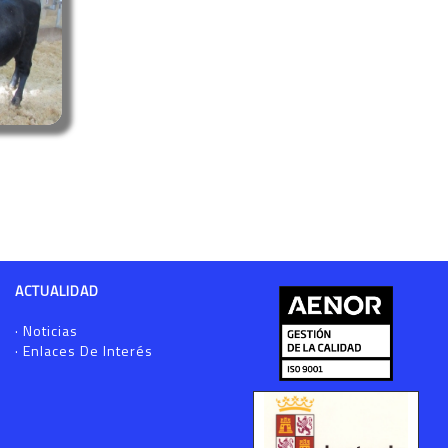
ACTUALIDAD
·
Noticias
·
Enlaces De Interés