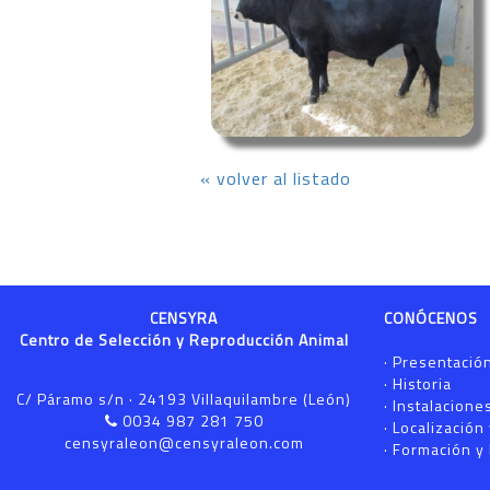
« volver al listado
CENSYRA
CONÓCENOS
Centro de Selección y Reproducción Animal
·
Presentació
·
Historia
C/ Páramo s/n · 24193 Villaquilambre (León)
·
Instalacione
0034 987 281 750
·
Localización
censyraleon@censyraleon.com
·
Formación y 