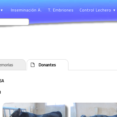
Inseminación A.
T. Embriones
Control Lechero
morias
Donantes
SA
3