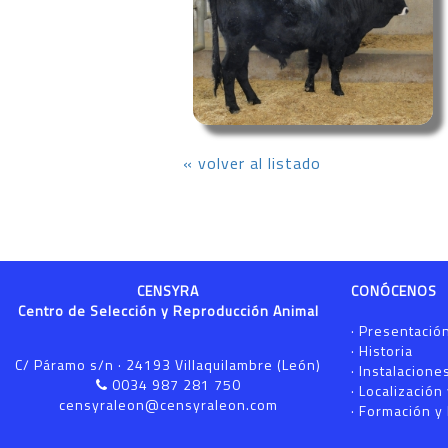
« volver al listado
CENSYRA
CONÓCENOS
Centro de Selección y Reproducción Animal
·
Presentació
·
Historia
C/ Páramo s/n · 24193 Villaquilambre (León)
·
Instalacione
0034 987 281 750
·
Localización
censyraleon@censyraleon.com
·
Formación y 