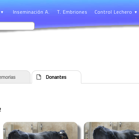
Inseminación A.
T. Embriones
Control Lechero
morias
Donantes
2