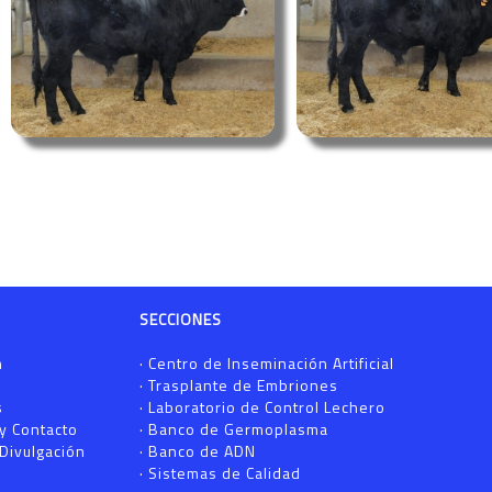
SECCIONES
n
·
Centro de Inseminación Artificial
·
Trasplante de Embriones
s
·
Laboratorio de Control Lechero
 y Contacto
·
Banco de Germoplasma
Divulgación
·
Banco de ADN
·
Sistemas de Calidad