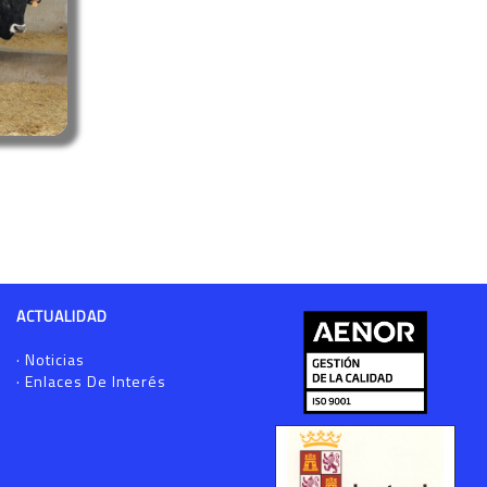
ACTUALIDAD
·
Noticias
·
Enlaces De Interés